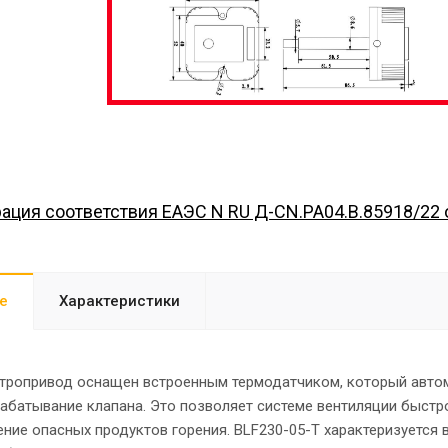
ация соответствия EAЭС N RU Д-CN.PA04.B.85918/22 о
е
Характеристики
тропривод оснащен встроенным термодатчиком, который автом
рабатывание клапана. Это позволяет системе вентиляции быст
ение опасных продуктов горения. BLF230-05-T характеризуется