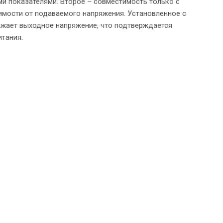
и показателями. Второе – совместимость только с
имости от подаваемого напряжения. Установленное с
ажает выходное напряжение, что подтверждается
итания.