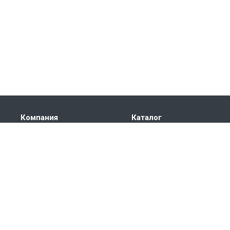
Компания
Каталог
О компании
Электроприводы
Сертификаты
Автоматика
Партнеры
Частотные
преобразователи
Реквизиты
Вентиляционное
оборудование
Скачать прайс
Скачать каталог