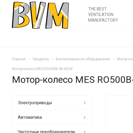
THE BEST
VENTILATION
MANUFACTORY
Главная
Продукты
Вентиляционное оборудование
Мотор ко
Мотор-колесо MES RO500B-4D-AC0E
Мотор-колесо MES RO500B
Электроприводы
Автоматика
Частотные преобразователи