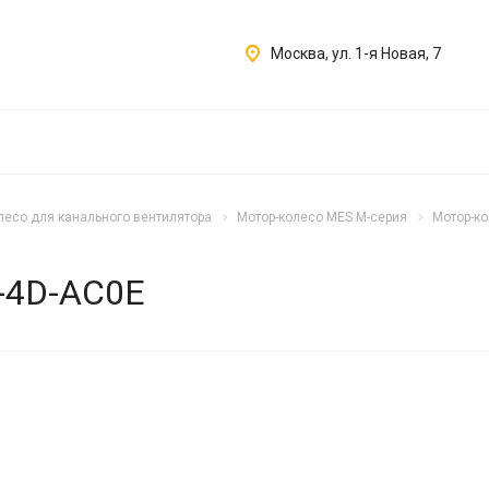
Москва, ул. 1-я Новая, 7
лесо для канального вентилятора
Мотор-колесо MES M-серия
Мотор-ко
-4D-AC0E