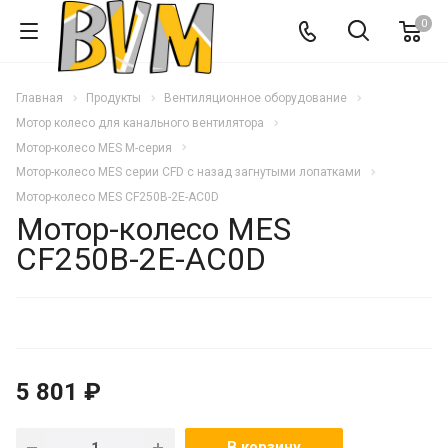
0
Главная
Продукты
Вентиляционное оборудование
Мотор колесо для канального вентилятора
Мотор-колесо MES M-серия
Мотор-колесо MES серии CFD с назад загнутыми лопатками
Мотор-колесо MES CF250B-2E-AC0D
Мотор-колесо MES
CF250B-2E-AC0D
5 801 ₽
В корзину