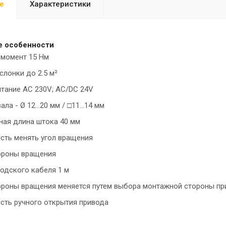
е
Характеристики
е особенности
 момент 15 Нм
слонки до 2.5 м²
тание AC 230V; AC/DC 24V
ла - Ø 12...20 мм / □11...14 мм
ая длина штока 40 мм
ть менять угол вращения
ороны вращения
одского кабеля 1 м
роны вращения меняется путем выбора монтажной стороны пр
ть ручного открытия привода