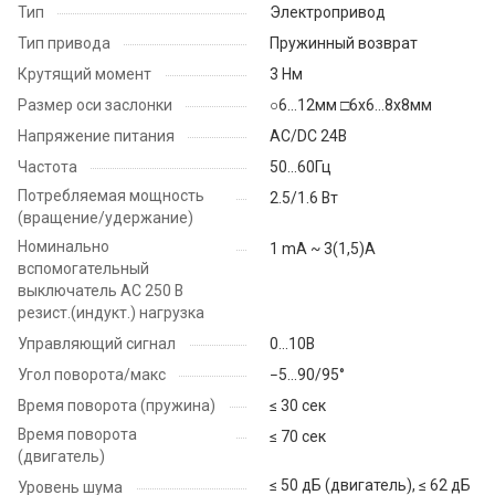
Тип
Электропривод
Тип привода
Пружинный возврат
Крутящий момент
3 Нм
Размер оси заслонки
○6…12мм □6х6…8х8мм
Напряжение питания
AC/DC 24B
Частота
50...60Гц
Потребляемая мощность
2.5/1.6 Вт
(вращение/удержание)
Номинально
1 mA ~ 3(1,5)A
вспомогательный
выключатель АС 250 В
резист.(индукт.) нагрузка
Управляющий сигнал
0...10В
Угол поворота/макс
−5...90/95°
Время поворота (пружина)
≤ 30 сек
Время поворота
≤ 70 сек
(двигатель)
≤ 50 дБ (двигатель), ≤ 62 дБ
Уровень шума