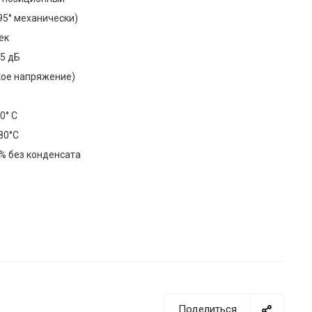
(95° механически)
ек
45 дБ
изкое напряжение)
50° С
80°С
% без конденсата
Поделиться