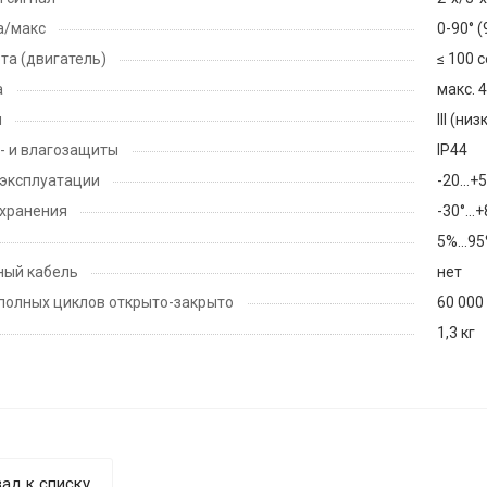
а/макс
0-90° 
та (двигатель)
≤ 100 с
а
макс. 
ы
III (н
- и влагозащиты
IP44
эксплуатации
-20...+
 хранения
-30°…+
5%…95
ный кабель
нет
полных циклов открыто-закрыто
60 000
1,3 кг
ад к списку