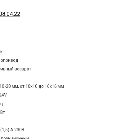
08.04.22
ек
ропривод
сивный возврат
 10-20 мм, от 10х10 до 16х16 мм
24V
Гц
 Вт
 (1,5) А 230В
х позиционный