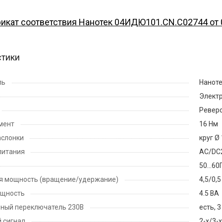
икат соответствия Нанотек 04ИДЮ101.CN.С02744 от 
стики
ль
Нанот
Элект
Ревер
мент
16 Нм
аслонки
круг Ø
питания
AC/DC
50...60
я мощность (вращение/удержание)
4,5/0,5
ощность
4.5 ВА
ьный переключатель 230B
есть, 3
 сигнал
2-х/3-