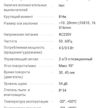
Наличее вспомогательных
Нет
выключателей
Крутящий момент
8 Нм
○10...20mm □10X10...16
Размер оси заслонки
X16mm
Напряжение питания
AC230V
Частота
50...60Гц
Потребляемая мощность
4.5/0.5 Вт
(вращение/удержание)
Управляющий сигнал
2-х/3-х позиционный
Угол поворота/макс
Макс. 95°
Время поворота
30...45 сек
(двигатель)
Уровень шума
54 дБ
Степень пыле- и
IP 54
влагозащиты
Температура эксплуатации
-20°...+50°С