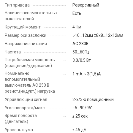
Тип привода
Реверсивный
Наличее вспомогательных
Есть
выключателей
Крутящий момент
4 Нм
Размер оси заслонки
○10...12мм □8х8...12х12мм
Напряжение питания
AC 230B
Частота
50...60Гц
Потребляемая мощность
3.0/0.5 Вт
(вращение/удержание)
Номинально
1 mA ~ 3(1,5)A
вспомогательный
выключатель АС 250 В
резист.(индукт.) нагрузка
Управляющий сигнал
2-х/3-х позиционный
Угол поворота/макс
−5...90/95°
Время поворота
≤ 25 сек
(двигатель)
Уровень шума
≤ 45 дБ