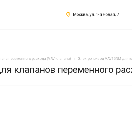
Москва, ул. 1-я Новая, 7
пана переменного расхода (VAV-клапана)
Электропривод VAV15NM для к
ля клапанов переменного рас