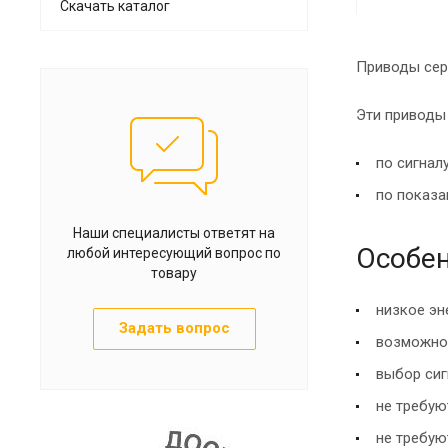
Скачать каталог
Приводы сер
Эти приводы
по сигнал
по показа
Наши специалисты ответят на
Особен
любой интересующий вопрос по
товару
низкое эн
Задать вопрос
возможнос
выбор сиг
не требую
не требую