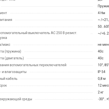
Пружи
мент
4 Нм
питания
~ /=21
50...60
спомогательный выключатель АС 250 В резист.
~/=6..
рузка
а/макс
не мен
та (пружина)
40с
та (двигатель)
40с
вания вспомогательных переключателей
10°; 85
- и влагозащиты
IP 54
ный кабель
0,8 м
срок
12 мес
2 кг
 окружающей среды
-30°…+