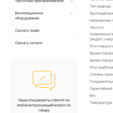
Частотные преобразователи
Тип привода
Вентиляционное
Крутящий мо
оборудование
Напряжение 
Частота
Скачать прайс
Номинально в
(индукт.) наг
Скачать каталог
Угол поворот
Время поворо
Время поворо
Угол срабаты
Степень пыле
Соединитель
Гарантийный 
Вес
Наши специалисты ответят на
Температура
любой интересующий вопрос по
товару