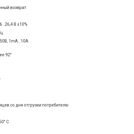
нный возврат
,6…26,4 В ±10%
Гц
250В, 1mA…10A
ее 92°
°
яцев со дня отгрузки потребителю
50° C