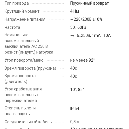
Тип привода
Пружинный возврат
Крутящий момент
4 Нм
Напряжение питания
~ 220/230В ±10%,
Частота
50...60Гц
Номинально
~/=6..250В, 1mA…10A
вспомогательный
выключатель АС 250 В
резист.(индукт.) нагрузка
Угол поворота/макс
не менее 92°
Время поворота (пружина)
40с
Время поворота
40с
(двигатель)
Угол срабатывания
10°; 85°
вспомогательных
переключателей
Степень пыле- и
IP 54
влагозащиты
Соединительный кабель
0,8 м