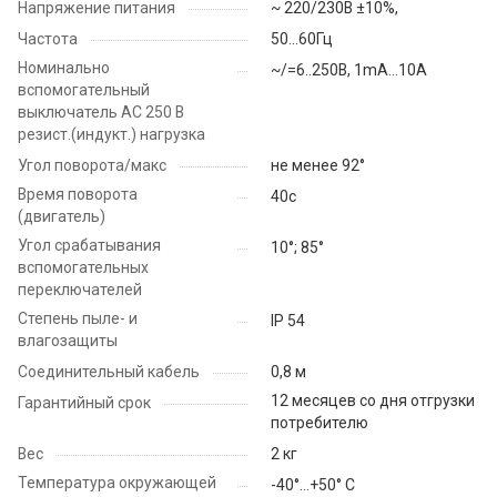
Напряжение питания
~ 220/230В ±10%,
Частота
50...60Гц
Номинально
~/=6..250В, 1mA…10A
вспомогательный
выключатель АС 250 В
резист.(индукт.) нагрузка
Угол поворота/макс
не менее 92°
Время поворота
40с
(двигатель)
Угол срабатывания
10°; 85°
вспомогательных
переключателей
Степень пыле- и
IP 54
влагозащиты
Соединительный кабель
0,8 м
12 месяцев со дня отгрузки
Гарантийный срок
потребителю
Вес
2 кг
Температура окружающей
-40°…+50° C