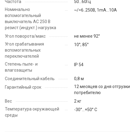
Частота
50...60Гц
Номинально
~/=6..250В, 1mA…10A
вспомогательный
выключатель АС 250 В
резист.(индукт.) нагрузка
Угол поворота/макс
не менее 92°
Угол срабатывания
10°; 85°
вспомогательных
переключателей
Степень пыле- и
IP 54
влагозащиты
Соединительный кабель
0,8 м
12 месяцев со дня отгрузки
Гарантийный срок
потребителю
Вес
2 кг
Температура окружающей
-30°…+50° C
среды