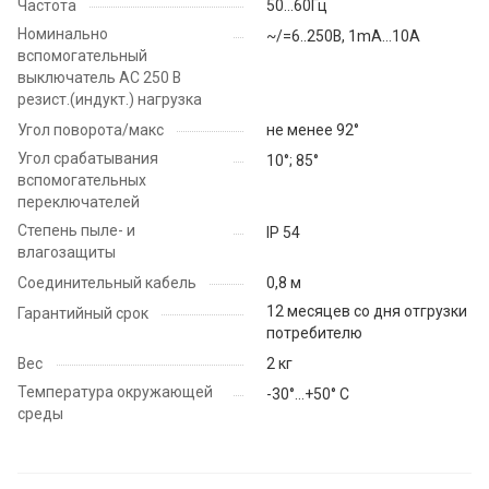
Частота
50...60Гц
Номинально
~/=6..250В, 1mA…10A
вспомогательный
выключатель АС 250 В
резист.(индукт.) нагрузка
Угол поворота/макс
не менее 92°
Угол срабатывания
10°; 85°
вспомогательных
переключателей
Степень пыле- и
IP 54
влагозащиты
Соединительный кабель
0,8 м
12 месяцев со дня отгрузки
Гарантийный срок
потребителю
Вес
2 кг
Температура окружающей
-30°…+50° C
среды