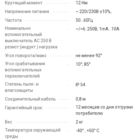
Крутящий момент
12 Нм
Напряжение питания
~ 220/230В ±10%,
Частота
50...60Гц
Номинально
~/=6..250В, 1mA…10A
вспомогательный
выключатель АС 250 В
резист.(индукт.) нагрузка
Угол поворота/макс
не менее 92°
Угол срабатывания
10°; 85°
вспомогательных
переключателей
Степень пыле- и
IP 54
влагозащиты
Соединительный кабель
0,8 м
12 месяцев со дня отгрузки
Гарантийный срок
потребителю
Вес
2 кг
Температура окружающей
-40°…+50° C
среды