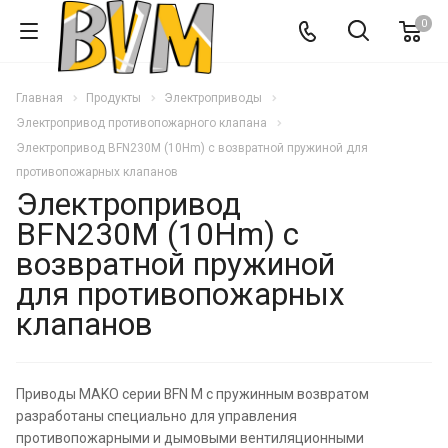
0
Главная
Продукты
Электроприводы
Электропривод противопожарного клапана
Электропривод BFN230M (10Hm) с возвратной пружиной для
противопожарных клапанов
Электропривод
BFN230M (10Hm) с
возвратной пружиной
для противопожарных
клапанов
Приводы MAKO серии BFN M с пружинным возвратом
разработаны специально для управления
противопожарными и дымовыми вентиляционными