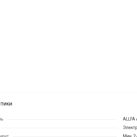
стики
ль
ALLFA
Элект
мент
Мин. 2