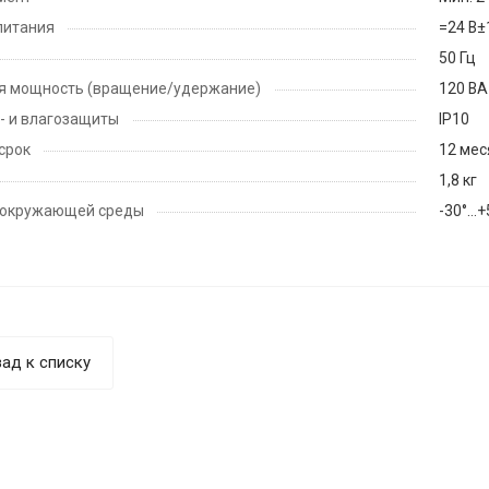
питания
=24 В
50 Гц
я мощность (вращение/удержание)
120 ВА
- и влагозащиты
IP10
срок
12 мес
1,8 кг
 окружающей среды
-30°…+
ад к списку