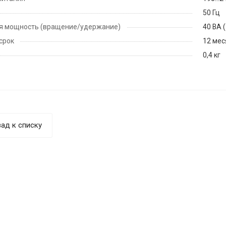
50 Гц
я мощность (вращение/удержание)
40 ВА (
срок
12 мес
0,4 кг
ад к списку