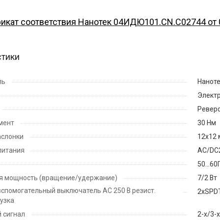
икат соответствия Нанотек 04ИДЮ101.CN.С02744 от 
стики
ль
Нанот
Элект
Ревер
мент
30 Нм
аслонки
12x12 
питания
AC/DC
50...60
я мощность (вращение/удержание)
7/2 Вт
спомогательный выключатель АС 250 В резист.
2xSPDT
рузка
 сигнал
2-х/3-