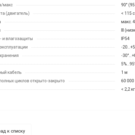
а/макс
90° (9
та (двигатель)
< 115 
а
макс. 
ы
Ill (н
- и влагозащиты
IP54
эксплуатации
-20...+
 хранения
-30°…+
5%…95%
ный кабель
1 м
полных циклов открыто-закрыто
60 000
< 2,2 кг
ад к списку