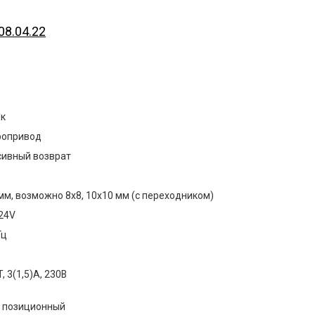
08.04.22
ек
ропривод
сивный возврат
мм, возможно 8х8, 10х10 мм (с переходником)
24V
Гц
, 3(1,5)А, 230В
х позиционный