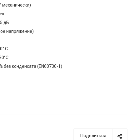
5° механически)
сек
45 дБ
изкое напряжение)
50° С
80°С
 без конденсата (EN60730-1)
Поделиться