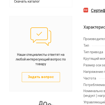
Скачать каталог
Сертиф
Характери
Производите
Тип
Тип привода
Наши специалисты ответят на
Крутящий мо
любой интересующий вопрос по
товару
Размер оси з
Напряжение 
Задать вопрос
Частота
Потребляема
Номинально в
(индукт.) наг
Управляющий