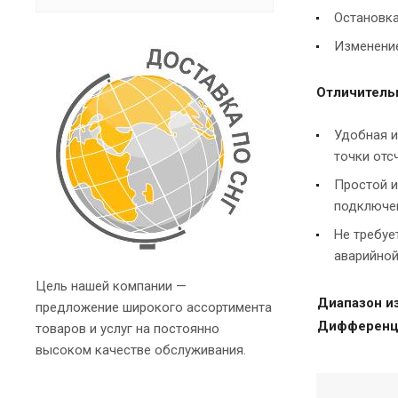
Остановка
Изменение
Отличитель
Удобная и
точки отс
Простой и
подключен
Не требуе
аварийной
Цель нашей компании —
Диапазон и
предложение широкого ассортимента
Дифференц
товаров и услуг на постоянно
высоком качестве обслуживания.