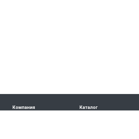
Компания
Каталог
О компании
Электроприводы
Сертификаты
Автоматика
Партнеры
Частотные