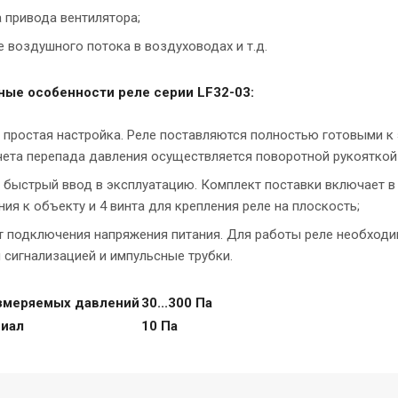
 привода вентилятора;
 воздушного потока в воздуховодах и т.д.
ные особенности реле серии LF32-03:
 простая настройка. Реле поставляются полностью готовыми к 
чета перепада давления осуществляется поворотной рукояткой
 быстрый ввод в эксплуатацию. Комплект поставки включает в с
ия к объекту и 4 винта для крепления реле на плоскость;
т подключения напряжения питания. Для работы реле необход
 сигнализацией и импульсные трубки.
змеряемых давлений
30...300 Па
иал
10
Па