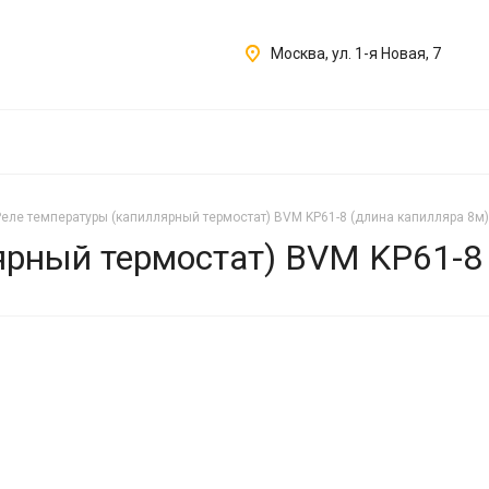
Москва, ул. 1-я Новая, 7
Реле температуры (капиллярный термостат) BVM KP61-8 (длина капилляра 8м)
ярный термостат) BVM KP61-8