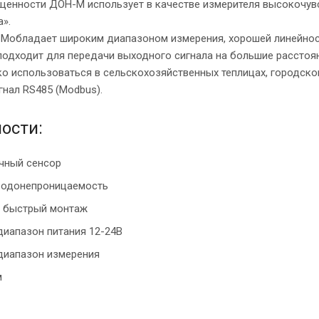
щенности ДОН-М использует в качестве измерителя высокочув
а».
Мобладает широким диапазоном измерения, хорошей линейнос
подходит для передачи выходного сигнала на большие расстоя
о использоваться в сельскохозяйственных теплицах, городском
нал RS485 (Modbus).
ости:
чный сенсор
водонепроницаемость
и быстрый монтаж
иапазон питания 12-24В
диапазон измерения
м