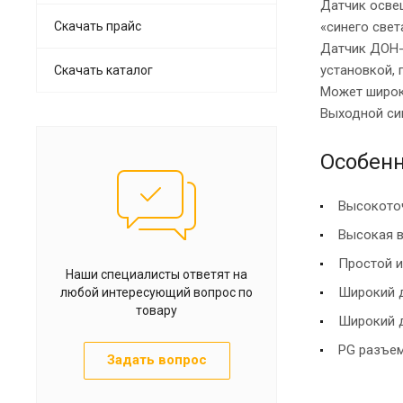
Датчик осве
Скачать прайс
«синего свет
Датчик ДОН-
установкой, 
Скачать каталог
Может широк
Выходной сиг
Особенн
Высокото
Высокая 
Простой 
Наши специалисты ответят на
Широкий д
любой интересующий вопрос по
товару
Широкий 
PG разъе
Задать вопрос